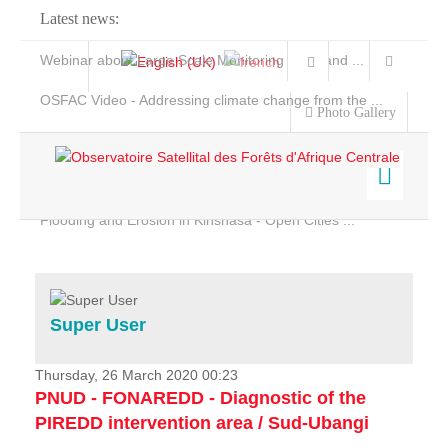
Latest news:
Webinar about Large Scale Monitoring and Land ...
OSFAC Video - Addressing climate change from the ...
Photo Gallery
OSFAC Report 2019-2020
OSFAC Flyer 2020
Flooding and Erosion in Kinshasa - Open Cities ...
Home
Data & Products
Services
Super User
Projects
News & Stories
Thursday, 26 March 2020 00:23
PNUD - FONAREDD - Diagnostic of the
PIREDD intervention area / Sud-Ubangi