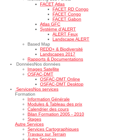
FACET Atlas
FACET RD Congo
FACET Congo
FACET Gabon
Atlas GFC
Système d'ALERT
ALERT Feux
Landscape ALERT
Based Map
REDD+ & Biodiversité
Landscapes 2017
Rapports & Documentations
Données
Nos données
Images Satellite
OSFAC-DMT
OSFAC-DMT Online
OSFAC-DMT Desktop
Services
Nos services
Formation
Information Générale
Modules & Tableau des prix
Calendrier des cours
Bilan Formation 2005 - 2010
Stages
Autre Services
Services Cartographiques
Travaux sur Terrain
Autre Services