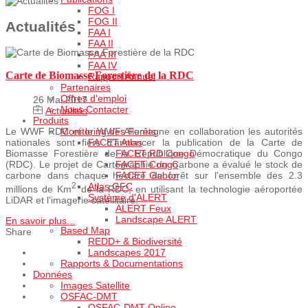
FOG I
FOG II
Actualités
FAA I
FAA II
FAA III
FAA IV
Carte de Biomasse Forestière de la RDC
Rapport Annuel
Partenaires
Offres d'emploi
26 Mai 2017
Nous Contacter
Actualités
Produits
Monitoring des Forêts
Le WWF RDC et le WWF Allemagne en collaboration les autorités
FACET Atlas
nationales sont fiers d'annoncer la publication de la Carte de
FACET RD Congo
Biomasse Forestière de la République Démocratique du Congo
FACET Congo
(RDC). Le projet de Cartographie du Carbone a évalué le stock de
FACET Gabon
carbone dans chaque hectare de forêt sur l'ensemble des 2.3
Atlas GFC
2
millions de Km
de la RDC, en utilisant la technologie aéroportée
Système d'ALERT
LiDAR et l'imagerie satellitaire.
ALERT Feux
Landscape ALERT
En savoir plus...
Based Map
Share
REDD+ & Biodiversité
Landscapes 2017
Rapports & Documentations
Données
Images Satellite
OSFAC-DMT
OSFAC-DMT Online