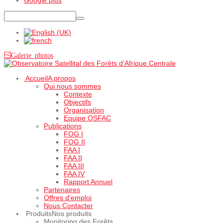
Galerie photos
Accueil
A propos
Qui nous sommes
Contexte
Objectifs
Organisation
Equipe OSFAC
Publications
FOG I
FOG II
FAA I
FAA II
FAA III
FAA IV
Rapport Annuel
Partenaires
Offres d'emploi
Nous Contacter
Produits
Nos produits
Monitoring des Forêts