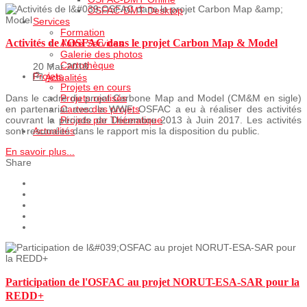
OSFAC-DMT Desktop
Services
Formation
Activités de l'OSFAC dans le projet Carbon Map & Model
Autre Services
Galerie des photos
Cartothèque
20 Mar 2018
Projets
Actualités
Projets en cours
Projets realisés
Dans le cadre du projet Carbone Map and Model (CM&M en sigle)
Cartes des projets
en partenariat avec la WWF, OSFAC a eu à réaliser des activités
Projets par Thématique
couvrant la période de Décembre 2013 à Juin 2017. Les activités
Actualités
sont resumées dans le rapport mis la disposition du public.
En savoir plus...
Share
Participation de l'OSFAC au projet NORUT-ESA-SAR pour la
REDD+