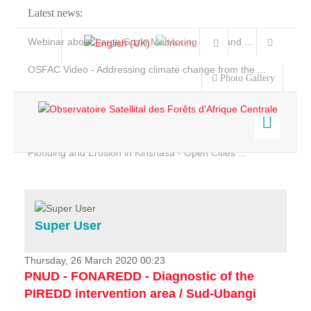
Latest news:
Webinar about Large Scale Monitoring and Land ...
OSFAC Video - Addressing climate change from the ...
Photo Gallery
OSFAC Report 2019-2020
OSFAC Flyer 2020
Flooding and Erosion in Kinshasa - Open Cities ...
Home
Data & Products
Services
Super User
Projects
News & Stories
Thursday, 26 March 2020 00:23
PNUD - FONAREDD - Diagnostic of the
PIREDD intervention area / Sud-Ubangi