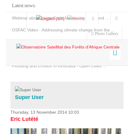
Latest news:
Webinar about Large Scale Monitoring and Land ...
OSFAC Video - Addressing climate change from the ...
Photo Gallery
OSFAC Report 2019-2020
OSFAC Flyer 2020
Flooding and Erosion in Kinshasa - Open Cities ...
Home
Data & Products
Services
Super User
Projects
News & Stories
Thursday, 13 November 2014 10:03
Eric Lutété