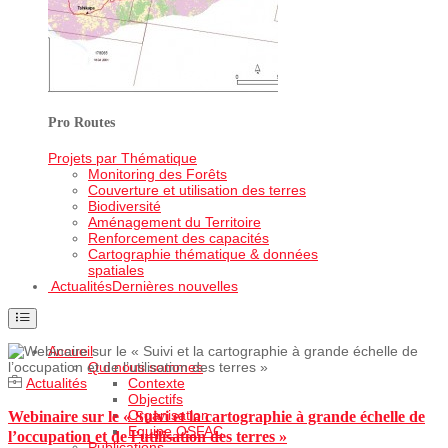
Pro Routes
Projets par Thématique
Monitoring des Forêts
Couverture et utilisation des terres
Biodiversité
Aménagement du Territoire
Renforcement des capacités
Cartographie thématique & données
spatiales
Actualités
Dernières nouvelles
Accueil
Qui nous sommes
Actualités
Contexte
Objectifs
Organisation
Webinaire sur le « Suivi et la cartographie à grande échelle de
Equipe OSFAC
l’occupation et de l’utilisation des terres »
Publications