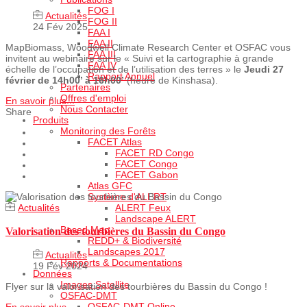
FOG I
Actualités
FOG II
24 Fév 2025
FAA I
FAA II
MapBiomass, Woodwell Climate Research Center et OSFAC vous
FAA III
invitent au webinaire sur le « Suivi et la cartographie à grande
FAA IV
échelle de l’occupation et de l’utilisation des terres » le
Jeudi 27
Rapport Annuel
février de 14h00’ à 16h00’
(heure de Kinshasa).
Partenaires
Offres d'emploi
En savoir plus...
Nous Contacter
Share
Produits
Monitoring des Forêts
FACET Atlas
FACET RD Congo
FACET Congo
FACET Gabon
Atlas GFC
Système d'ALERT
ALERT Feux
Actualités
Landscape ALERT
Based Map
Valorisation des tourbières du Bassin du Congo
REDD+ & Biodiversité
Landscapes 2017
Actualités
Rapports & Documentations
19 Fév 2024
Données
Images Satellite
Flyer sur la valorisation des tourbières du Bassin du Congo !
OSFAC-DMT
OSFAC-DMT Online