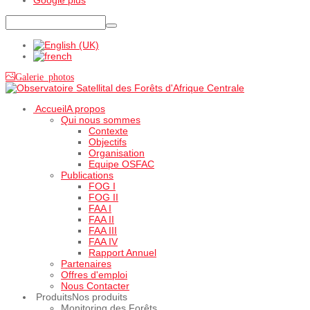
Galerie photos
Accueil
A propos
Qui nous sommes
Contexte
Objectifs
Organisation
Equipe OSFAC
Publications
FOG I
FOG II
FAA I
FAA II
FAA III
FAA IV
Rapport Annuel
Partenaires
Offres d'emploi
Nous Contacter
Produits
Nos produits
Monitoring des Forêts