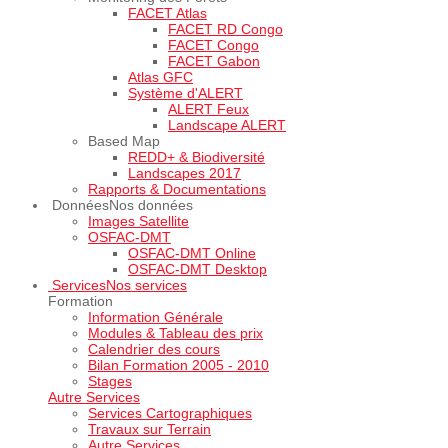
FACET Atlas
FACET RD Congo
FACET Congo
FACET Gabon
Atlas GFC
Système d'ALERT
ALERT Feux
Landscape ALERT
Based Map
REDD+ & Biodiversité
Landscapes 2017
Rapports & Documentations
Données
Nos données
Images Satellite
OSFAC-DMT
OSFAC-DMT Online
OSFAC-DMT Desktop
Services
Nos services
Formation
Information Générale
Modules & Tableau des prix
Calendrier des cours
Bilan Formation 2005 - 2010
Stages
Autre Services
Services Cartographiques
Travaux sur Terrain
Autre Services