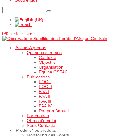
Galerie photos
Accueil
A propos
Qui nous sommes
Contexte
Objectifs
Organisation
Equipe OSFAC
Publications
FOG I
FOG II
FAA I
FAA II
FAA III
FAA IV
Rapport Annuel
Partenaires
Offres d'emploi
Nous Contacter
Produits
Nos produits
Monitoring des Forêts