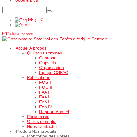
Galerie photos
Accueil
A propos
Qui nous sommes
Contexte
Objectifs
Organisation
Equipe OSFAC
Publications
FOG I
FOG II
FAA I
FAA II
FAA III
FAA IV
Rapport Annuel
Partenaires
Offres d'emploi
Nous Contacter
Produits
Nos produits
Monitoring des Forêts