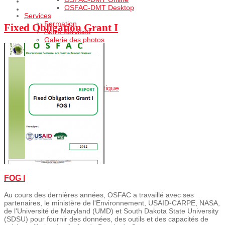
OSFAC-DMT Desktop
Services
Formation
Fixed Obligation Grant I
Autre Services
Galerie des photos
Cartothèque
Projets
Projets en cours
Projets realisés
Cartes des projets
Projets par Thématique
Actualités
FOG I
Au cours des dernières années, OSFAC a travaillé avec ses
partenaires, le ministère de l'Environnement, USAID-CARPE, NASA,
de l'Université de Maryland (UMD) et South Dakota State University
(SDSU) pour fournir des données, des outils et des capacités de