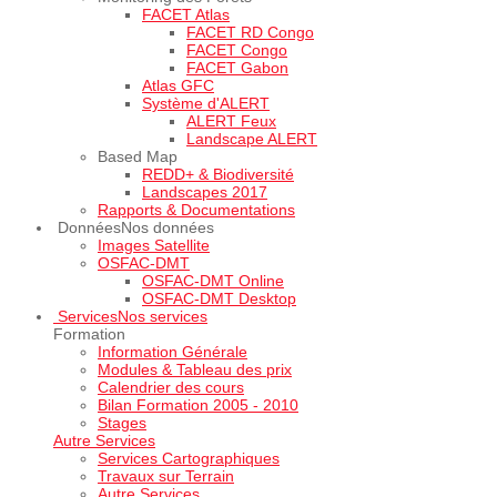
FACET Atlas
FACET RD Congo
FACET Congo
FACET Gabon
Atlas GFC
Système d'ALERT
ALERT Feux
Landscape ALERT
Based Map
REDD+ & Biodiversité
Landscapes 2017
Rapports & Documentations
Données
Nos données
Images Satellite
OSFAC-DMT
OSFAC-DMT Online
OSFAC-DMT Desktop
Services
Nos services
Formation
Information Générale
Modules & Tableau des prix
Calendrier des cours
Bilan Formation 2005 - 2010
Stages
Autre Services
Services Cartographiques
Travaux sur Terrain
Autre Services