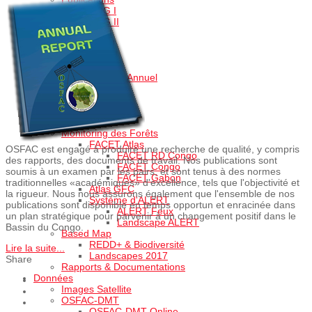
FOG I
FOG II
FAA I
FAA II
FAA III
FAA IV
Rapport Annuel
Partenaires
Offres d'emploi
Nous Contacter
Produits
Monitoring des Forêts
FACET Atlas
OSFAC est engagé à produire une recherche de qualité, y compris
FACET RD Congo
des rapports, des documents de travail. Nos publications sont
FACET Congo
soumis à un examen par les pairs, et sont tenus à des normes
FACET Gabon
traditionnelles «académiques» d'excellence, tels que l'objectivité et
Atlas GFC
la rigueur. Nous nous assurons également que l'ensemble de nos
Système d'ALERT
publications sont disponible en temps opportun et enracinée dans
ALERT Feux
un plan stratégique pour parvenir à un changement positif dans le
Landscape ALERT
Bassin du Congo.
Based Map
REDD+ & Biodiversité
Lire la suite...
Landscapes 2017
Share
Rapports & Documentations
Données
Images Satellite
OSFAC-DMT
OSFAC-DMT Online