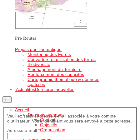
Pro Routes
Projets par Thématique
Monitoring des Forêts
Couverture et utilisation des terres
Biodiversité
Aménagement du Territoire
Renforcement des capacités
Cartographie thématique & données
spatiales
Actualités
Dernières nouvelles
Accueil
Qui nous sommes
Veuillez saisir l'adresse e-mail associée à votre compte
Contexte
d'utilisateur. Votre identifiant vous sera envoyé à cette adresse.
Objectifs
Organisation
Adresse e-mail
*
Equipe OSFAC
Publications