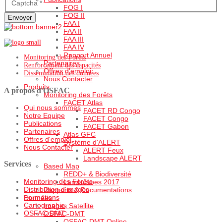
Captcha
*
FOG I
FOG II
Envoyer
FAA I
FAA II
FAA III
FAA IV
Rapport Annuel
Monitoring des Forêts
Partenaires
Renforcement des capacités
Offres d'emploi
Dissemination des données
Nous Contacter
Produits
A propos d'OSFAC
Monitoring des Forêts
FACET Atlas
Qui nous sommes
FACET RD Congo
Notre Equipe
FACET Congo
Publications
FACET Gabon
Partenaires
Atlas GFC
Offres d'emploi
Système d'ALERT
Nous Contacter
ALERT Feux
Landscape ALERT
Services
Based Map
REDD+ & Biodiversité
Monitoring des Forêts
Landscapes 2017
Distribution d'images
Rapports & Documentations
Formations
Données
Cartographie
Images Satellite
OSFAC-DMT
OSFAC-DMT
OSFAC-DMT Online