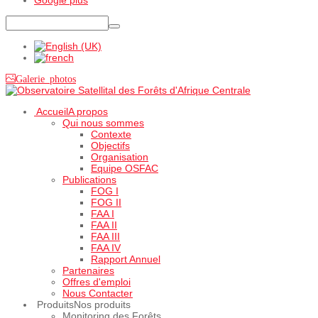
Galerie photos
Accueil
A propos
Qui nous sommes
Contexte
Objectifs
Organisation
Equipe OSFAC
Publications
FOG I
FOG II
FAA I
FAA II
FAA III
FAA IV
Rapport Annuel
Partenaires
Offres d'emploi
Nous Contacter
Produits
Nos produits
Monitoring des Forêts