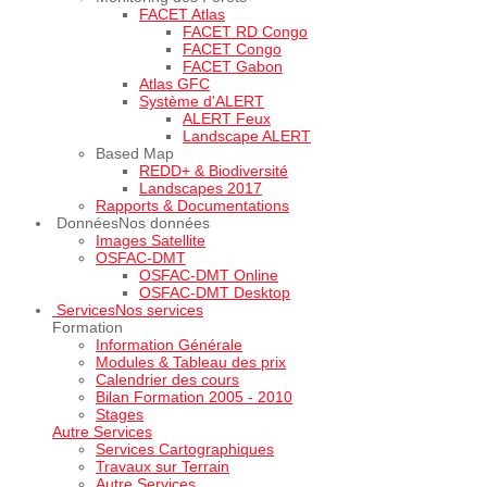
FACET Atlas
FACET RD Congo
FACET Congo
FACET Gabon
Atlas GFC
Système d'ALERT
ALERT Feux
Landscape ALERT
Based Map
REDD+ & Biodiversité
Landscapes 2017
Rapports & Documentations
Données
Nos données
Images Satellite
OSFAC-DMT
OSFAC-DMT Online
OSFAC-DMT Desktop
Services
Nos services
Formation
Information Générale
Modules & Tableau des prix
Calendrier des cours
Bilan Formation 2005 - 2010
Stages
Autre Services
Services Cartographiques
Travaux sur Terrain
Autre Services