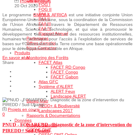
Projets en cours
FOG I
20 Oct 2020
FOG II
FAA I
Le programme
GMES & AFRICA
est une initiative conjointe Union
FAA II
Européenne-Union Africaine, sous la coordination de la Commission
FAA III
de l’Union Africaine à travers le Département de Ressources
FAA IV
Humaines, Science et Technologie, et qui vise à promouvoir le
Rapport Annuel
développement des capacités et des ressources institutionnelles,
Partenaires
humaines et technique pour l’accès à l’exploitation de services de
Offres d'emploi
bases sur l’Observation de la Terre comme une base opérationnelle
Nous Contacter
pour le développement durable en Afrique.
Produits
Monitoring des Forêts
En savoir plus...
FACET Atlas
Share
FACET RD Congo
FACET Congo
FACET Gabon
Atlas GFC
Système d'ALERT
ALERT Feux
Landscape ALERT
Based Map
REDD+ & Biodiversité
Projets en cours
Landscapes 2017
0
Rapports & Documentations
Données
PNUD - FONAREDD - Diagnostic de la zone d’intervention du
Images Satellite
OSFAC-DMT
PIREDD / Sud-Ubangi
OSFAC-DMT Online