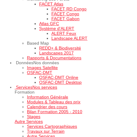
FACET Atlas
FACET RD Congo
FACET Congo
FACET Gabon
Atlas GFC
Système d'ALERT
ALERT Feux
Landscape ALERT
Based Map
REDD+ & Biodiversité
Landscapes 2017
Rapports & Documentations
Données
Nos données
Images Satellite
OSFAC-DMT
OSFAC-DMT Online
OSFAC-DMT Desktop
Services
Nos services
Formation
Information Générale
Modules & Tableau des prix
Calendrier des cours
Bilan Formation 2005 - 2010
Stages
Autre Services
Services Cartographiques
Travaux sur Terrain
Autre Services