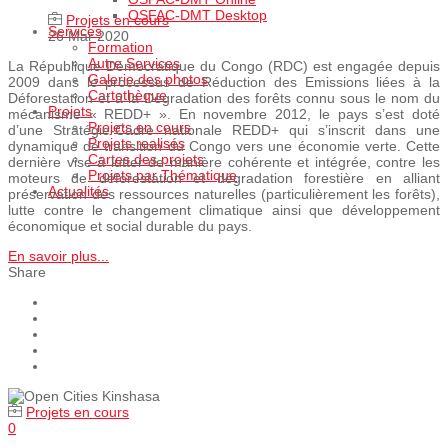
OSFAC-DMT Desktop
Projets en cours
Services
26 Mar 2020
Formation
Autre Services
La République Démocratique du Congo (RDC) est engagée depuis
Galerie des photos
2009 dans le processus de Réduction des Emissions liées à la
Cartothèque
Déforestation et à la Dégradation des forêts connu sous le nom du
Projets
mécanisme « REDD+ ». En novembre 2012, le pays s’est doté
Projets en cours
d’une Stratégie-Cadre nationale REDD+ qui s’inscrit dans une
Projets realisés
dynamique de transition du Congo vers une économie verte. Cette
Cartes des projets
dernière vise à lutter de manière cohérente et intégrée, contre les
Projets par Thématique
moteurs de déforestation et dégradation forestière en alliant
Actualités
préservation des ressources naturelles (particulièrement les forêts),
lutte contre le changement climatique ainsi que développement
économique et social durable du pays.
En savoir plus...
Share
Projets en cours
0