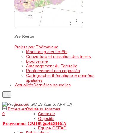
Pro Routes
Projets par Thématique
Monitoring des Forêts
Couverture et utilisation des terres
Biodiversité
Aménagement du Territoire
Renforcement des capacités
Cartographie thématique & données
spatiales
Actualités
Dernières nouvelles
Accueil
Projets en cours
Qui nous sommes
0
Contexte
Objectifs
Organisation
Programme GMES & AFRICA
Equipe OSFAC
Publications