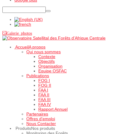
Galerie photos
Accueil
A propos
Qui nous sommes
Contexte
Objectifs
Organisation
Equipe OSFAC
Publications
FOG I
FOG II
FAA I
FAA II
FAA III
FAA IV
Rapport Annuel
Partenaires
Offres d'emploi
Nous Contacter
Produits
Nos produits
Monitoring des Forêts