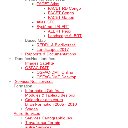
FACET Atlas
FACET RD Congo
FACET Congo
FACET Gabon
Atlas GFC
Système d'ALERT
ALERT Feux
Landscape ALERT
Based Map
REDD+ & Biodiversité
Landscapes 2017
Rapports & Documentations
Données
Nos données
Images Satellite
OSFAC-DMT
OSFAC-DMT Online
OSFAC-DMT Desktop
Services
Nos services
Formation
Information Générale
Modules & Tableau des prix
Calendrier des cours
Bilan Formation 2005 - 2010
Stages
Autre Services
Services Cartographiques
Travaux sur Terrain
Autre Services