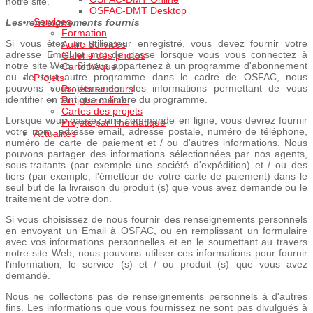
notre site.
OSFAC-DMT Desktop
Services
Les renseignements fournis
Formation
Si vous êtes un utilisateur enregistré, vous devez fournir votre
Autre Services
adresse Email et mot de passe lorsque vous vous connectez à
Galerie des photos
notre site Web. Si vous appartenez à un programme d'abonnement
Cartothèque
ou de tout autre programme dans le cadre de OSFAC, nous
Projets
pouvons vous demander des informations permettant de vous
Projets en cours
identifier en tant que membre du programme.
Projets realisés
Cartes des projets
Lorsque vous passez une commande en ligne, vous devrez fournir
Projets par Thématique
votre nom, adresse email, adresse postale, numéro de téléphone,
Actualités
numéro de carte de paiement et / ou d'autres informations. Nous
pouvons partager des informations sélectionnées par nos agents,
sous-traitants (par exemple une société d'expédition) et / ou des
tiers (par exemple, l'émetteur de votre carte de paiement) dans le
seul but de la livraison du produit (s) que vous avez demandé ou le
traitement de votre don.
Si vous choisissez de nous fournir des renseignements personnels
en envoyant un Email à OSFAC, ou en remplissant un formulaire
avec vos informations personnelles et en le soumettant au travers
notre site Web, nous pouvons utiliser ces informations pour fournir
l'information, le service (s) et / ou produit (s) que vous avez
demandé.
Nous ne collectons pas de renseignements personnels à d'autres
fins. Les informations que vous fournissez ne sont pas divulgués à