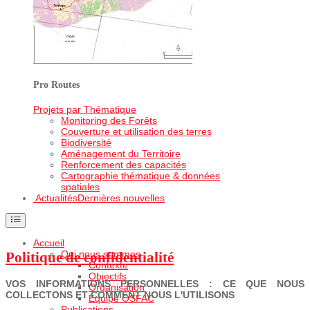
Pro Routes
Projets par Thématique
Monitoring des Forêts
Couverture et utilisation des terres
Biodiversité
Aménagement du Territoire
Renforcement des capacités
Cartographie thématique & données
spatiales
Actualités
Dernières nouvelles
Accueil
Qui nous sommes
Politique de confidentialité
Contexte
Objectifs
VOS INFORMATIONS PERSONNELLES : CE QUE NOUS
Organisation
COLLECTONS ET COMMENT NOUS L'UTILISONS
Equipe OSFAC
Publications