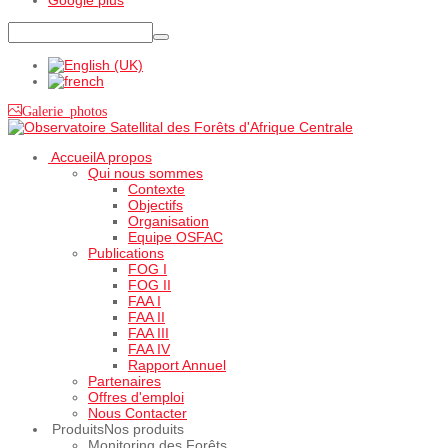
Galerie photos
Accueil
A propos
Qui nous sommes
Contexte
Objectifs
Organisation
Equipe OSFAC
Publications
FOG I
FOG II
FAA I
FAA II
FAA III
FAA IV
Rapport Annuel
Partenaires
Offres d'emploi
Nous Contacter
Produits
Nos produits
Monitoring des Forêts