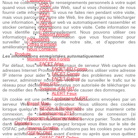
Nous ne collectons pas de renseignements personnels à votre sujet
FOG I
quand vous visitez notre site Web, sauf si vous choisissez de nous
FOG II
fournir cette information. Si vous ne faites rien pendant votre visite,
FAA I
mais vous parcourrez notre site Web, lire des pages ou télécharger
FAA II
une information, le serveur web va automatiquement rassembler et
FAA III
stocker certaines informations sur votre visite. Cette information ne
FAA IV
vous identifie pas personnellement. Nous pouvons utiliser ces
Rapport Annuel
informations ou toute information que vous fournissez pour
Partenaires
surveiller la performance de notre site, et d'apporter des
Offres d'emploi
améliorations si nécessaire.
Nous Contacter
Produits
Les informations enregistrées automatiquement
Monitoring des Forêts
FACET Atlas
Par défaut, tous les fichiers journaux de serveur Web capture des
FACET RD Congo
adresses Internet Provider (IP). Nous pouvons utiliser votre adresse
FACET Congo
IP interne pour aider à diagnostiquer des problèmes avec notre
FACET Gabon
serveur, administrer notre site Web et de surveiller le trafic sur le
Atlas GFC
réseau pour déceler toute tentative non autorisée de télécharger ou
Système d'ALERT
de modifier des renseignements, ou de causer des dommages.
ALERT Feux
Landscape ALERT
Un cookie est une petite quantité d'informations envoyées par un
Based Map
serveur Web sur votre ordinateur. Nous utilisons des cookies
REDD+ & Biodiversité
lorsque quelqu'un se connecte sur notre site pour maintenir cette
Landscapes 2017
connexion, de conserver les informations de connexion (si
Rapports & Documentations
demandé) et pour le maintien de notre service panier. Toute activité
Données
dans laquelle vous vous engagez lorsque vous êtes sur le site de
Images Satellite
OSFAC peut être suivi. Nous n'utilisons pas les cookies pour suivre
OSFAC-DMT
votre activité sur Internet avant d'entrer ou après que vous quittiez
OSFAC-DMT Online