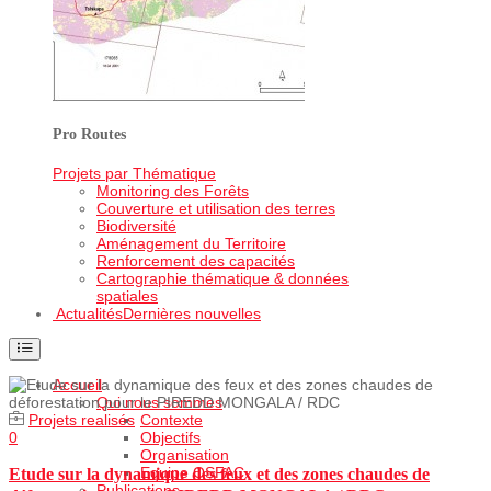
Pro Routes
Projets par Thématique
Monitoring des Forêts
Couverture et utilisation des terres
Biodiversité
Aménagement du Territoire
Renforcement des capacités
Cartographie thématique & données
spatiales
Actualités
Dernières nouvelles
Accueil
Qui nous sommes
Projets realisés
Contexte
0
Objectifs
Organisation
Equipe OSFAC
Etude sur la dynamique des feux et des zones chaudes de
Publications