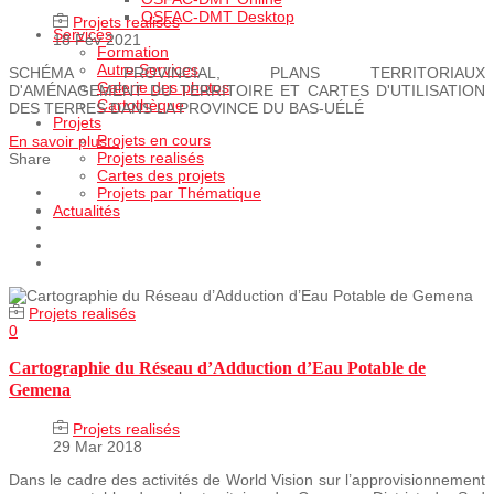
OSFAC-DMT Desktop
Projets realisés
Services
18 Fév 2021
Formation
Autre Services
SCHÉMA PROVINCIAL, PLANS TERRITORIAUX
Galerie des photos
D'AMÉNAGEMENT DU TERRITOIRE ET CARTES D'UTILISATION
Cartothèque
DES TERRES DANS LA PROVINCE DU BAS‐UÉLÉ
Projets
Projets en cours
En savoir plus...
Projets realisés
Share
Cartes des projets
Projets par Thématique
Actualités
Projets realisés
0
Cartographie du Réseau d’Adduction d’Eau Potable de
Gemena
Projets realisés
29 Mar 2018
Dans le cadre des activités de World Vision sur l’approvisionnement