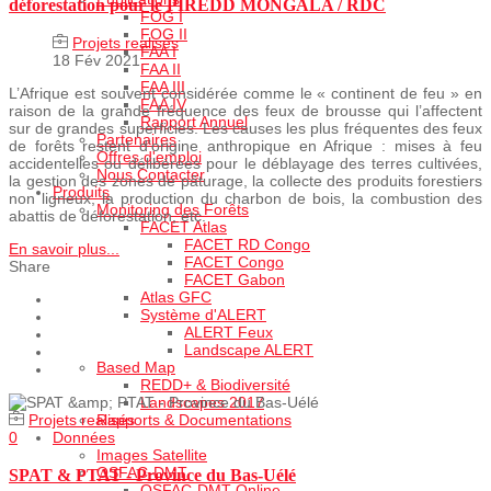
déforestation pour le PIREDD MONGALA / RDC
FOG I
FOG II
Projets realisés
FAA I
18 Fév 2021
FAA II
FAA III
L’Afrique est souvent considérée comme le « continent de feu » en
FAA IV
raison de la grande fréquence des feux de brousse qui l’affectent
Rapport Annuel
sur de grandes superficies. Les causes les plus fréquentes des feux
Partenaires
de forêts restent d’origine anthropique en Afrique : mises à feu
Offres d'emploi
accidentelles ou délibérées pour le déblayage des terres cultivées,
Nous Contacter
la gestion des zones de pâturage, la collecte des produits forestiers
Produits
non ligneux, la production du charbon de bois, la combustion des
Monitoring des Forêts
abattis de déforestation, etc.
FACET Atlas
FACET RD Congo
En savoir plus...
FACET Congo
Share
FACET Gabon
Atlas GFC
Système d'ALERT
ALERT Feux
Landscape ALERT
Based Map
REDD+ & Biodiversité
Landscapes 2017
Rapports & Documentations
Projets realisés
Données
0
Images Satellite
OSFAC-DMT
SPAT & PTAT - Province du Bas-Uélé
OSFAC-DMT Online