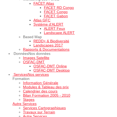
FACET Atlas
FACET RD Congo
FACET Congo
FACET Gabon
Atlas GFC
Système d'ALERT
ALERT Feux
Landscape ALERT
Based Map
REDD+ & Biodiversité
Landscapes 2017
Rapports & Documentations
Données
Nos données
Images Satellite
OSFAC-DMT
OSFAC-DMT Online
OSFAC-DMT Desktop
Services
Nos services
Formation
Information Générale
Modules & Tableau des prix
Calendrier des cours
Bilan Formation 2005 - 2010
Stages
Autre Services
Services Cartographiques
Travaux sur Terrain
Autre Services