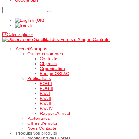
Galerie photos
Accueil
A propos
Qui nous sommes
Contexte
Objectifs
Organisation
Equipe OSFAC
Publications
FOG I
FOG II
FAA I
FAA II
FAA III
FAA IV
Rapport Annuel
Partenaires
Offres d'emploi
Nous Contacter
Produits
Nos produits
Monitoring des Forêts