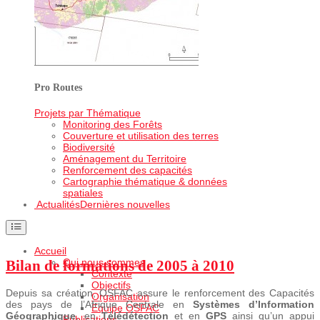
Pro Routes
Projets par Thématique
Monitoring des Forêts
Couverture et utilisation des terres
Biodiversité
Aménagement du Territoire
Renforcement des capacités
Cartographie thématique & données
spatiales
Actualités
Dernières nouvelles
Accueil
Qui nous sommes
Bilan de formations de 2005 à 2010
Contexte
Objectifs
Depuis sa création, OSFAC assure le renforcement des Capacités
Organisation
des pays de l’Afrique Centrale en
Systèmes d’Information
Equipe OSFAC
Géographique
, en
Télédétection
et en
GPS
ainsi qu’un appui
Publications