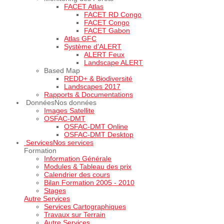
FACET Atlas
FACET RD Congo
FACET Congo
FACET Gabon
Atlas GFC
Système d'ALERT
ALERT Feux
Landscape ALERT
Based Map
REDD+ & Biodiversité
Landscapes 2017
Rapports & Documentations
Données
Nos données
Images Satellite
OSFAC-DMT
OSFAC-DMT Online
OSFAC-DMT Desktop
Services
Nos services
Formation
Information Générale
Modules & Tableau des prix
Calendrier des cours
Bilan Formation 2005 - 2010
Stages
Autre Services
Services Cartographiques
Travaux sur Terrain
Autre Services