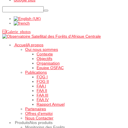
Galerie photos
Accueil
A propos
Qui nous sommes
Contexte
Objectifs
Organisation
Equipe OSFAC
Publications
FOG I
FOG II
FAA I
FAA II
FAA III
FAA IV
Rapport Annuel
Partenaires
Offres d'emploi
Nous Contacter
Produits
Nos produits
Monitoring des Forêts