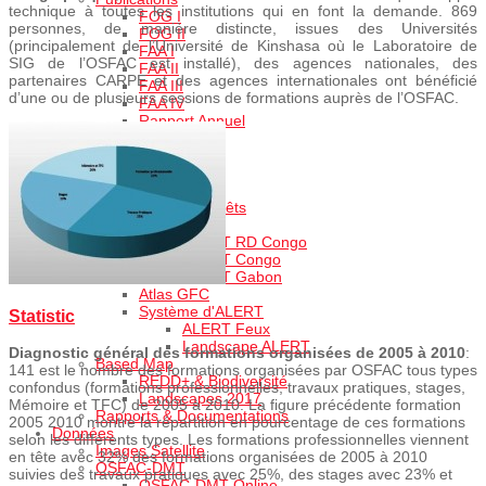
technique à toutes les institutions qui en font la demande. 869
FOG I
personnes, de manière distincte, issues des Universités
FOG II
(principalement de l’Université de Kinshasa où le Laboratoire de
FAA I
SIG de l’OSFAC est installé), des agences nationales, des
FAA II
partenaires CARPE et des agences internationales ont bénéficié
FAA III
d’une ou de plusieurs sessions de formations auprès de l’OSFAC.
FAA IV
Rapport Annuel
Partenaires
Offres d'emploi
Nous Contacter
Produits
Monitoring des Forêts
FACET Atlas
FACET RD Congo
FACET Congo
FACET Gabon
Atlas GFC
Système d'ALERT
Statistic
ALERT Feux
Landscape ALERT
Diagnostic général des formations organisées de 2005 à 2010
:
Based Map
141 est le nombre des formations organisées par OSFAC tous types
REDD+ & Biodiversité
confondus (formations professionnelles, travaux pratiques, stages,
Landscapes 2017
Mémoire et TFC) de 2005 à 2010. La figure précédente formation
Rapports & Documentations
2005 2010 montre la répartition en pourcentage de ces formations
Données
selon les différents types. Les formations professionnelles viennent
Images Satellite
en tête avec 32% des formations organisées de 2005 à 2010
OSFAC-DMT
suivies des travaux pratiques avec 25%, des stages avec 23% et
OSFAC-DMT Online