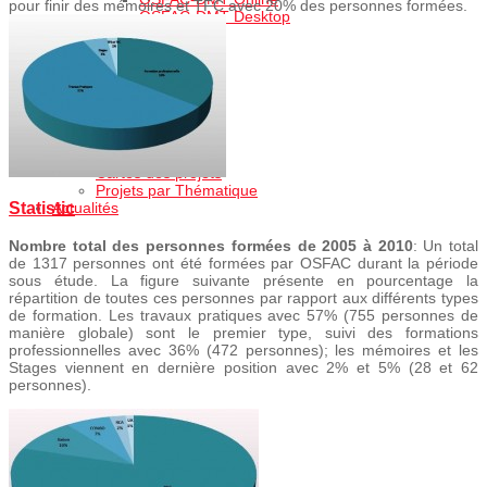
pour finir des mémoires et TFC avec 20% des personnes formées.
OSFAC-DMT Desktop
Services
Formation
Autre Services
Galerie des photos
Cartothèque
Projets
Projets en cours
Projets realisés
Cartes des projets
Projets par Thématique
Statistic
Actualités
Nombre total des personnes formées de 2005 à 2010
: Un total
de 1317 personnes ont été formées par OSFAC durant la période
sous étude. La figure suivante présente en pourcentage la
répartition de toutes ces personnes par rapport aux différents types
de formation. Les travaux pratiques avec 57% (755 personnes de
manière globale) sont le premier type, suivi des formations
professionnelles avec 36% (472 personnes); les mémoires et les
Stages viennent en dernière position avec 2% et 5% (28 et 62
personnes).