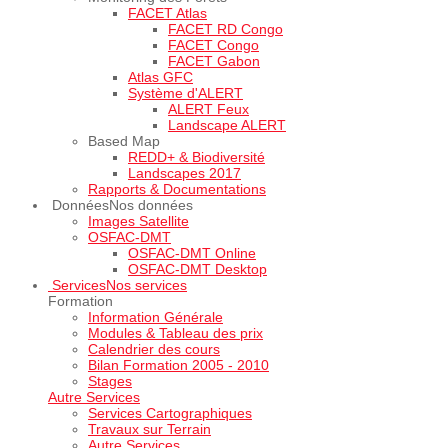
FACET Atlas
FACET RD Congo
FACET Congo
FACET Gabon
Atlas GFC
Système d'ALERT
ALERT Feux
Landscape ALERT
Based Map
REDD+ & Biodiversité
Landscapes 2017
Rapports & Documentations
Données
Nos données
Images Satellite
OSFAC-DMT
OSFAC-DMT Online
OSFAC-DMT Desktop
Services
Nos services
Formation
Information Générale
Modules & Tableau des prix
Calendrier des cours
Bilan Formation 2005 - 2010
Stages
Autre Services
Services Cartographiques
Travaux sur Terrain
Autre Services