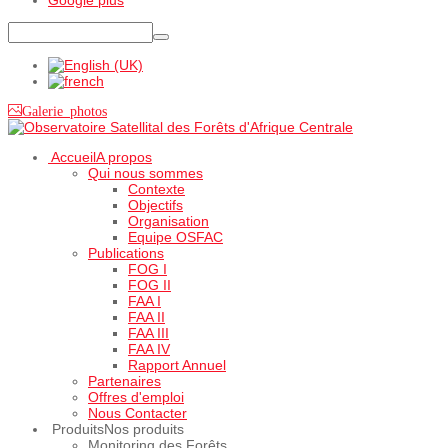
Galerie photos
Accueil
A propos
Qui nous sommes
Contexte
Objectifs
Organisation
Equipe OSFAC
Publications
FOG I
FOG II
FAA I
FAA II
FAA III
FAA IV
Rapport Annuel
Partenaires
Offres d'emploi
Nous Contacter
Produits
Nos produits
Monitoring des Forêts