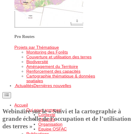
Pro Routes
Projets par Thématique
Monitoring des Forêts
Couverture et utilisation des terres
Biodiversité
Aménagement du Territoire
Renforcement des capacités
Cartographie thématique & données
spatiales
Actualités
Dernières nouvelles
Accueil
Qui nous sommes
Webinaire sur le « Suivi et la cartographie à
Contexte
grande échelle de l’occupation et de l’utilisation
Objectifs
Organisation
des terres »
Equipe OSFAC
Publications