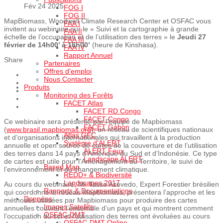
Fév 24 2025
FOG I
FOG II
MapBiomass, Woodwell Climate Research Center et OSFAC vous
FAA I
invitent au webinaire sur le « Suivi et la cartographie à grande
FAA II
échelle de l’occupation et de l’utilisation des terres » le
Jeudi 27
FAA III
février de 14h00’ à 16h00’
(heure de Kinshasa).
FAA IV
Rapport Annuel
Share
Partenaires
Offres d'emploi
Nous Contacter
Produits
Monitoring des Forêts
FACET Atlas
FACET RD Congo
FACET Congo
Ce webinaire sera présenté par l’équipe de Mapbiomass
FACET Gabon
(
www.brasil.mapbiomas.org
), un réseau de scientifiques nationaux
Atlas GFC
et d’organisations internationales qui travaillent à la production
Système d'ALERT
annuelle et open source de cartes de la couverture et de l’utilisation
ALERT Feux
des terres dans 14 pays d’Amérique du Sud et d’Indonésie. Ce type
Landscape ALERT
de cartes est utile pour l'Aménagement du Territoire, le suivi de
Based Map
l’environnement et du changement climatique.
REDD+ & Biodiversité
Landscapes 2017
Au cours du webinaire, Mr Tasso Azevedo, Expert Forestier brésilien
Rapports & Documentations
qui coordonne le réseau Mapbiomass, présentera l’approche et les
Données
méthodes utilisées par Mapbiomass pour produire des cartes
Images Satellite
annuelles couvrant l’ensemble d’un pays et qui montrent comment
OSFAC-DMT
l’occupation du sol et l’utilisation des terres ont évoluées au cours
OSFAC-DMT Online