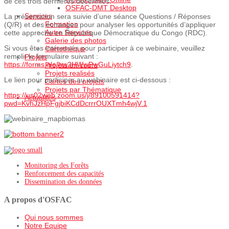
de ces trois dernières décennies.
OSFAC-DMT Desktop
Services
La présentation sera suivie d’une séance Questions / Réponses
Formation
(Q/R) et des échanges pour analyser les opportunités d’appliquer
Autre Services
cette approche en République Démocratique du Congo (RDC).
Galerie des photos
Si vous êtes intéressés pour participer à ce webinaire, veuillez
Cartothèque
remplir le formulaire suivant :
Projets
https://forms.gle/hw2HWwPwGuLiytch9
.
Projets en cours
Projets realisés
Le lien pour participer au webinaire est ci-dessous :
Cartes des projets
Projets par Thématique
https://us02web.zoom.us/j/89100591414?
Actualités
pwd=KvhJzHpFgjbiKCdDcrrrOUXTmh4wjV.1
Monitoring des Forêts
Renforcement des capacités
Dissemination des données
A propos d'OSFAC
Qui nous sommes
Notre Equipe