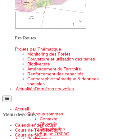
Pro Routes
Projets par Thématique
Monitoring des Forêts
Couverture et utilisation des terres
Biodiversité
Aménagement du Territoire
Renforcement des capacités
Cartographie thématique & données
spatiales
Actualités
Dernières nouvelles
Accueil
Qui nous sommes
Menu des cours
Contexte
Objectifs
Calendrier des cours
Organisation
Cours de Télédétection
Equipe OSFAC
Cours de SIG
Publications