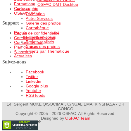
Formations
OSFAC-DMT Desktop
Cartographie
Services
OSFAC-DMT
Formation
Autre Services
Support
Galerie des photos
Cartothèque
Projets
Règles de confidentialité
Projets en cours
Conditions d'utilisation
Projets realisés
Contactez-nous
Cartes des projets
Plan du site
Projets par Thématique
S'inscrire
Actualités
Suivez-nous
Facebook
Twitter
Linkedin
Google plus
Youtube
RSS feeds
14, Sergent MOKE Q/SOCIMAT, C/NGALIEMA. KINSHASA - DR
CONGO
Copyright © 2005 - 2026 OSFAC. All Rights Reserved.
Designed by
OSFAC Team