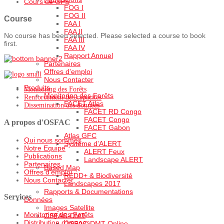
Cours de GPS
FOG I
FOG II
Course
FAA I
FAA II
No course has been selected. Please selected a course to book
FAA III
first.
FAA IV
Rapport Annuel
Partenaires
Offres d'emploi
Nous Contacter
Produits
Monitoring des Forêts
Monitoring des Forêts
Renforcement des capacités
FACET Atlas
Dissemination des données
FACET RD Congo
FACET Congo
A propos d'OSFAC
FACET Gabon
Atlas GFC
Qui nous sommes
Système d'ALERT
Notre Equipe
ALERT Feux
Publications
Landscape ALERT
Partenaires
Based Map
Offres d'emploi
REDD+ & Biodiversité
Nous Contacter
Landscapes 2017
Rapports & Documentations
Services
Données
Images Satellite
Monitoring des Forêts
OSFAC-DMT
Distribution d'images
OSFAC-DMT Online