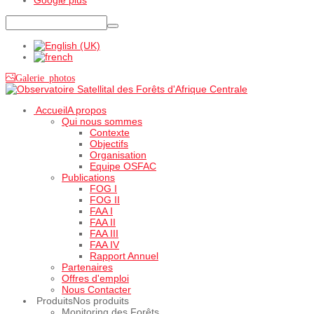
Galerie photos
Accueil
A propos
Qui nous sommes
Contexte
Objectifs
Organisation
Equipe OSFAC
Publications
FOG I
FOG II
FAA I
FAA II
FAA III
FAA IV
Rapport Annuel
Partenaires
Offres d'emploi
Nous Contacter
Produits
Nos produits
Monitoring des Forêts