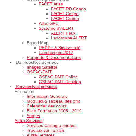
FACET Atlas
FACET RD Congo
FACET Congo
FACET Gabon
Atlas GFC
Système d'ALERT
ALERT Feux
Landscape ALERT
Based Map
REDD+ & Biodiversité
Landscapes 2017
Rapports & Documentations
Données
Nos données
Images Satellite
OSFAC-DMT
OSFAC-DMT Online
OSFAC-DMT Desktop
Services
Nos services
Formation
Information Générale
Modules & Tableau des prix
Calendrier des cours
Bilan Formation 2005 - 2010
Stages
Autre Services
Services Cartographiques
Travaux sur Terrain
Autre Services