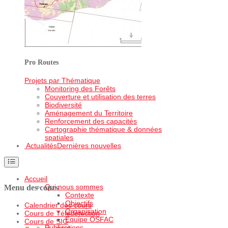
Pro Routes
Projets par Thématique
Monitoring des Forêts
Couverture et utilisation des terres
Biodiversité
Aménagement du Territoire
Renforcement des capacités
Cartographie thématique & données
spatiales
Actualités
Dernières nouvelles
Accueil
Qui nous sommes
Menu des cours
Contexte
Objectifs
Calendrier des cours
Organisation
Cours de Télédétection
Equipe OSFAC
Cours de SIG
Publications