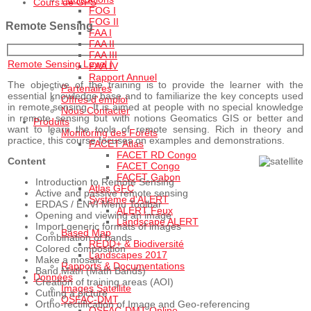
Cours de GPS
FOG I
FOG II
Remote Sensing
FAA I
FAA II
FAA III
Remote Sensing Level I
FAA IV
Rapport Annuel
The objective of the training is to provide the learner with the
Partenaires
essential knowledge base and to familiarize the key concepts used
Offres d'emploi
in remote sensing. It is aimed at people with no special knowledge
Nous Contacter
in remote sensing but with notions Geomatics GIS or better and
Produits
want to learn the tools of remote sensing. Rich in theory and
Monitoring des Forêts
practice, this course focuses on examples and demonstrations.
FACET Atlas
FACET RD Congo
Content
FACET Congo
FACET Gabon
Introduction to Remote Sensing
Atlas GFC
Active and passive remote sensing
Système d'ALERT
ERDAS / ENVI Menu Toolbar
ALERT Feux
Opening and viewing an image
Landscape ALERT
Import generic formats of images
Based Map
Combination of bands
REDD+ & Biodiversité
Colored composition
Landscapes 2017
Make a mosaic
Rapports & Documentations
Band Math (Math Bands)
Données
Creation of training areas (AOI)
Images Satellite
Cutting a picture
OSFAC-DMT
Ortho-rectification of Image and Geo-referencing
OSFAC-DMT Online