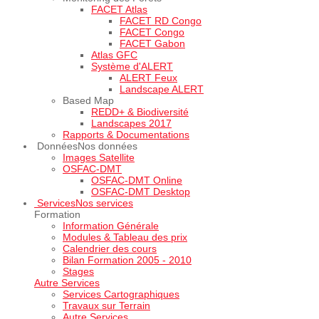
FACET Atlas
FACET RD Congo
FACET Congo
FACET Gabon
Atlas GFC
Système d'ALERT
ALERT Feux
Landscape ALERT
Based Map
REDD+ & Biodiversité
Landscapes 2017
Rapports & Documentations
Données
Nos données
Images Satellite
OSFAC-DMT
OSFAC-DMT Online
OSFAC-DMT Desktop
Services
Nos services
Formation
Information Générale
Modules & Tableau des prix
Calendrier des cours
Bilan Formation 2005 - 2010
Stages
Autre Services
Services Cartographiques
Travaux sur Terrain
Autre Services