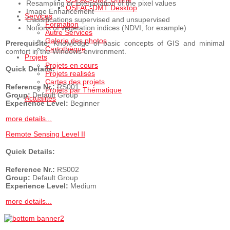
Resampling or interpolation of the pixel values
OSFAC-DMT Desktop
Image Enhancement
Services
Classifications supervised and unsupervised
Formation
Notions of vegetation indices (NDVI, for example)
Autre Services
Galerie des photos
Prerequisite
: Knowledge of basic concepts of GIS and minimal
Cartothèque
comfort in the Windows environment.
Projets
Projets en cours
Quick Details:
Projets realisés
Cartes des projets
Reference Nr.:
RS001
Projets par Thématique
Group:
Default Group
Actualités
Experience Level:
Beginner
more details...
Remote Sensing Level II
Quick Details:
Reference Nr.:
RS002
Group:
Default Group
Experience Level:
Medium
more details...