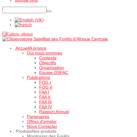
Galerie photos
Accueil
A propos
Qui nous sommes
Contexte
Objectifs
Organisation
Equipe OSFAC
Publications
FOG I
FOG II
FAA I
FAA II
FAA III
FAA IV
Rapport Annuel
Partenaires
Offres d'emploi
Nous Contacter
Produits
Nos produits
Monitoring des Forêts