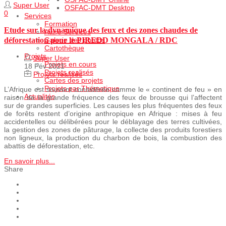
Super User
OSFAC-DMT Desktop
0
Services
Formation
Etude sur la dynamique des feux et des zones chaudes de
Autre Services
déforestation pour le PIREDD MONGALA / RDC
Galerie des photos
Cartothèque
Projets
Super User
Projets en cours
18 Fév 2021
Projets realisés
Projets realisés
Cartes des projets
Projets par Thématique
L’Afrique est souvent considérée comme le « continent de feu » en
Actualités
raison de la grande fréquence des feux de brousse qui l’affectent
sur de grandes superficies. Les causes les plus fréquentes des feux
de forêts restent d’origine anthropique en Afrique : mises à feu
accidentelles ou délibérées pour le déblayage des terres cultivées,
la gestion des zones de pâturage, la collecte des produits forestiers
non ligneux, la production du charbon de bois, la combustion des
abattis de déforestation, etc.
En savoir plus...
Share