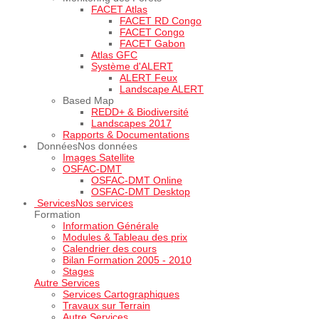
FACET Atlas
FACET RD Congo
FACET Congo
FACET Gabon
Atlas GFC
Système d'ALERT
ALERT Feux
Landscape ALERT
Based Map
REDD+ & Biodiversité
Landscapes 2017
Rapports & Documentations
Données
Nos données
Images Satellite
OSFAC-DMT
OSFAC-DMT Online
OSFAC-DMT Desktop
Services
Nos services
Formation
Information Générale
Modules & Tableau des prix
Calendrier des cours
Bilan Formation 2005 - 2010
Stages
Autre Services
Services Cartographiques
Travaux sur Terrain
Autre Services