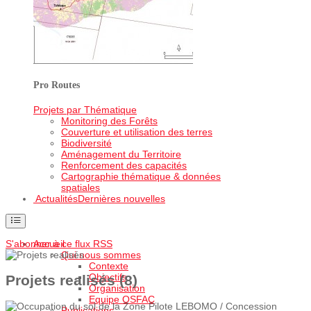
Pro Routes
Projets par Thématique
Monitoring des Forêts
Couverture et utilisation des terres
Biodiversité
Aménagement du Territoire
Renforcement des capacités
Cartographie thématique & données
spatiales
Actualités
Dernières nouvelles
S'abonner à ce flux RSS
Accueil
Qui nous sommes
Contexte
Objectifs
Projets realisés (8)
Organisation
Equipe OSFAC
Publications