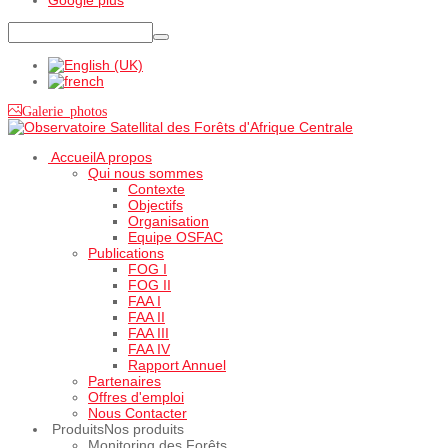
Galerie photos
Accueil
A propos
Qui nous sommes
Contexte
Objectifs
Organisation
Equipe OSFAC
Publications
FOG I
FOG II
FAA I
FAA II
FAA III
FAA IV
Rapport Annuel
Partenaires
Offres d'emploi
Nous Contacter
Produits
Nos produits
Monitoring des Forêts