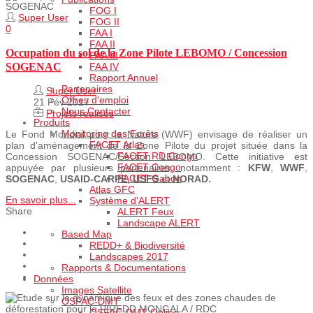
FOG I
Super User
FOG II
0
FAA I
FAA II
Occupation du sol de la Zone Pilote LEBOMO / Concession
FAA III
SOGENAC
FAA IV
Rapport Annuel
Partenaires
Super User
Offres d'emploi
21 Fév 2017
Nous Contacter
Projets realisés
Produits
Monitoring des Forêts
Le Fond Mondial pour la Nature (WWF) envisage de réaliser un
FACET Atlas
plan d’aménagement de la Zone Pilote du projet située dans la
FACET RD Congo
Concession SOGENAC/Section LEBOMO. Cette initiative est
FACET Congo
appuyée par plusieurs partenaires, notamment :
KFW
,
WWF
,
FACET Gabon
SOGENAC
,
USAID-CARPE
,
USFS
et
NORAD.
Atlas GFC
En savoir plus...
Système d'ALERT
Share
ALERT Feux
Landscape ALERT
Based Map
REDD+ & Biodiversité
Landscapes 2017
Rapports & Documentations
Données
Images Satellite
OSFAC-DMT
OSFAC-DMT Online