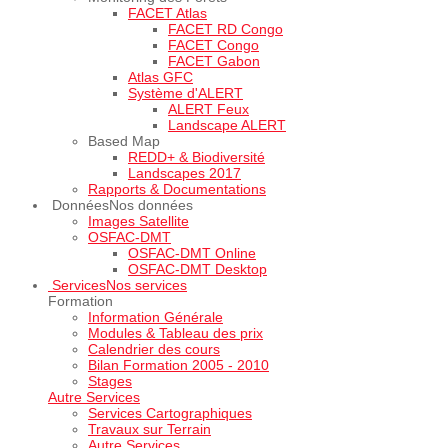
FACET Atlas
FACET RD Congo
FACET Congo
FACET Gabon
Atlas GFC
Système d'ALERT
ALERT Feux
Landscape ALERT
Based Map
REDD+ & Biodiversité
Landscapes 2017
Rapports & Documentations
Données
Nos données
Images Satellite
OSFAC-DMT
OSFAC-DMT Online
OSFAC-DMT Desktop
Services
Nos services
Formation
Information Générale
Modules & Tableau des prix
Calendrier des cours
Bilan Formation 2005 - 2010
Stages
Autre Services
Services Cartographiques
Travaux sur Terrain
Autre Services