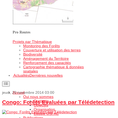
Pro Routes
Projets par Thématique
Monitoring des Forêts
Couverture et utilisation des terres
Biodiversité
Aménagement du Territoire
Renforcement des capacités
Cartographie thématique & données
spatiales
Actualités
Dernières nouvelles
jeudi, 20 novembre 2014 03:00
Accueil
Qui nous sommes
Contexte
Congo: Forêts Evaluées par Télédetection
Objectifs
Organisation
Equipe OSFAC
Publications