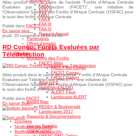
Atlas produit dans le cadre de l'activité "Forêts d'Afrique Centrale
FOG I
Évaluées par Télédétection (FACET)", une initiative de
FOG II
l'Observatoire Satellital des Forêts d'Afrique Centrale (OSFAC) pour
FAA I
le suivi des forêts d'Afrique Centrale.
FAA II
FAA III
Publié dans
FACET
FAA IV
En savoir plus...
Rapport Annuel
jeudi, 20 novembre 2014 03:00
Partenaires
Offres d'emploi
RD Congo: Forêts Evaluées par
Nous Contacter
Produits
Télédetection
Monitoring des Forêts
FACET Atlas
FACET RD Congo
FACET Congo
Atlas produit dans le cadre de l'activité "Forêts d'Afrique Centrale
FACET Gabon
Évaluées par Télédétection (FACET)", une initiative de
Atlas GFC
l'Observatoire Satellital des Forêts d'Afrique Centrale (OSFAC) pour
Système d'ALERT
le suivi des forêts d'Afrique Centrale.
ALERT Feux
Landscape ALERT
Publié dans
FACET
Based Map
En savoir plus...
REDD+ & Biodiversité
Landscapes 2017
Rapports & Documentations
Données
Images Satellite
Monitoring des Forêts
OSFAC-DMT
Renforcement des capacités
OSFAC-DMT Online