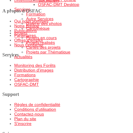
Dissemination des données
OSFAC-DMT Desktop
Services
A propos d'OSFAC
Formation
Autre Services
Qui nous sommes
Galerie des photos
Notre Equipe
Cartothèque
Publications
Projets
Partenaires
Projets en cours
Offres d'emploi
Projets realisés
Nous Contacter
Cartes des projets
Projets par Thématique
Services
Actualités
Monitoring des Forêts
Distribution d'images
Formations
Cartographie
OSFAC-DMT
Support
Règles de confidentialité
Conditions d'utilisation
Contactez-nous
Plan du site
S'inscrire