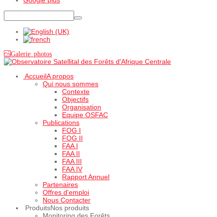
Galerie photos
Accueil
A propos
Qui nous sommes
Contexte
Objectifs
Organisation
Equipe OSFAC
Publications
FOG I
FOG II
FAA I
FAA II
FAA III
FAA IV
Rapport Annuel
Partenaires
Offres d'emploi
Nous Contacter
Produits
Nos produits
Monitoring des Forêts