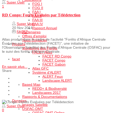
Super User
FOG I
1
FOG II
FAA I
RD Congo: Forêts Evaluées par Télédetection
FAA II
FAA III
Super User
FAA IV
20 Nov 2014
Rapport Annuel
FACET
Partenaires
Offres d'emploi
Atlas produit dans le cadre de l'activité "Forêts d'Afrique Centrale
Nous Contacter
Évaluées par Télédétection (FACET)", une initiative de
Produits
l'Observatoire Satellital des Forêts d'Afrique Centrale (OSFAC) pour
Monitoring des Forêts
le suivi des forêts d'Afrique Centrale.
FACET Atlas
FACET RD Congo
facet
FACET Congo
FACET Gabon
En savoir plus...
Atlas GFC
Share
Système d'ALERT
ALERT Feux
Landscape ALERT
Based Map
REDD+ & Biodiversité
Landscapes 2017
Rapports & Documentations
Données
Images Satellite
Super User
OSFAC-DMT
0
OSFAC-DMT Online