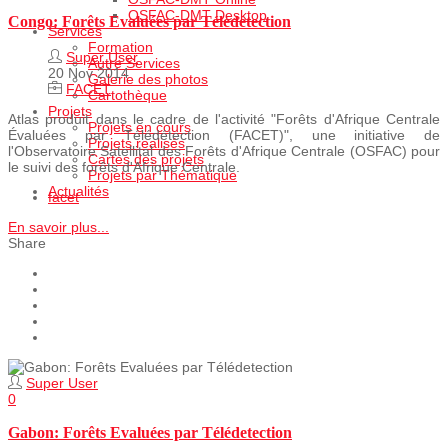
OSFAC-DMT Desktop
Congo: Forêts Evaluées par Télédetection
Services
Formation
Super User
Autre Services
20 Nov 2014
Galerie des photos
FACET
Cartothèque
Projets
Atlas produit dans le cadre de l'activité "Forêts d'Afrique Centrale
Projets en cours
Évaluées par Télédétection (FACET)", une initiative de
Projets realisés
l'Observatoire Satellital des Forêts d'Afrique Centrale (OSFAC) pour
Cartes des projets
le suivi des forêts d'Afrique Centrale.
Projets par Thématique
Actualités
facet
En savoir plus...
Share
Super User
0
Gabon: Forêts Evaluées par Télédetection