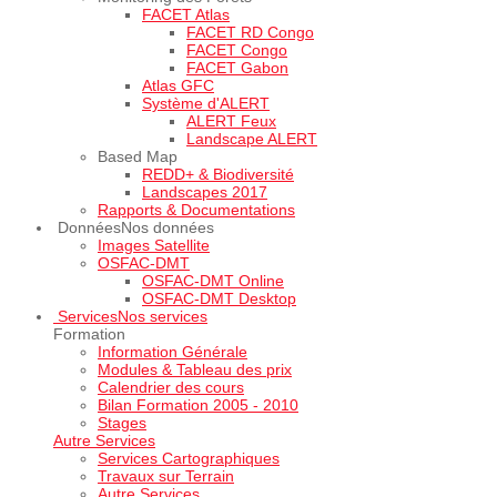
FACET Atlas
FACET RD Congo
FACET Congo
FACET Gabon
Atlas GFC
Système d'ALERT
ALERT Feux
Landscape ALERT
Based Map
REDD+ & Biodiversité
Landscapes 2017
Rapports & Documentations
Données
Nos données
Images Satellite
OSFAC-DMT
OSFAC-DMT Online
OSFAC-DMT Desktop
Services
Nos services
Formation
Information Générale
Modules & Tableau des prix
Calendrier des cours
Bilan Formation 2005 - 2010
Stages
Autre Services
Services Cartographiques
Travaux sur Terrain
Autre Services