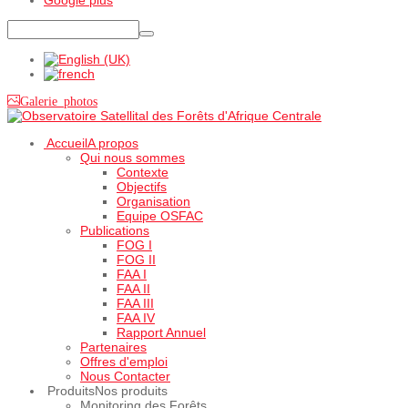
Galerie photos
Accueil
A propos
Qui nous sommes
Contexte
Objectifs
Organisation
Equipe OSFAC
Publications
FOG I
FOG II
FAA I
FAA II
FAA III
FAA IV
Rapport Annuel
Partenaires
Offres d'emploi
Nous Contacter
Produits
Nos produits
Monitoring des Forêts