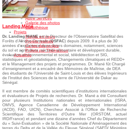
OSFAC-DMT Desktop
Services
Formation
Autre Services
Galerie des photos
Landing Mané
Cartothèque
Projets
Dr. Landing MANE
est le Directeur de l’Observatoire Satellital des
Projets en cours
Forêts d’Afrique Centrale (
OSFAC
) depuis 2009. Il a plus de 30
Projets realisés
années d’expérience dans divers domaines, notamment, sciences
Cartes des projets
du sol et agriculture, sécurité alimentaire et développent durable,
Projets par Thématique
évaluation environnemental et social, télédétection et SIG,
Actualités
statistiques et géostatistiques, Changements climatiques et REDD+
et le Management des projets et programmes. Dr. Mané fût Chargé
d’enseignement et a encadré des Mémoires de Maîtrise, de DEA
des étudiants de l’Université de Saint-Louis et des élèves Ingénieurs
de l’Institut des Sciences de la terre de l’Université de Dakar au
Sénégal.
Il est membre de comités scientifiques d’institutions internationales
et évaluateurs de Projets de recherches. Dr. Mané a été Consultant
pour plusieurs Institutions nationales et internationales (ISRA,
OMVS, Agence Canadienne de Développement International
(ACDI), FAO, UICN), Chercheur Associé à l’Office de Recherche
Scientifique des Territoires d’Outre Mer (ORSTOM, actuel
IRD/France) et pendant une dizaine d’années Chef du Département
du « Suivi-Evaluation » de la Société Nationale d’Aménagement des
terres du Delta et de la Vallée du Fleuve Sénégal (SAED/ Ministère