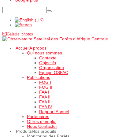
Galerie photos
Accueil
A propos
Qui nous sommes
Contexte
Objectifs
Organisation
Equipe OSFAC
Publications
FOG I
FOG II
FAA I
FAA II
FAA III
FAA IV
Rapport Annuel
Partenaires
Offres d'emploi
Nous Contacter
Produits
Nos produits
Monitoring des Forêts