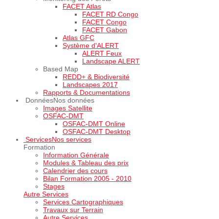
FACET Atlas
FACET RD Congo
FACET Congo
FACET Gabon
Atlas GFC
Système d'ALERT
ALERT Feux
Landscape ALERT
Based Map
REDD+ & Biodiversité
Landscapes 2017
Rapports & Documentations
Données
Nos données
Images Satellite
OSFAC-DMT
OSFAC-DMT Online
OSFAC-DMT Desktop
Services
Nos services
Formation
Information Générale
Modules & Tableau des prix
Calendrier des cours
Bilan Formation 2005 - 2010
Stages
Autre Services
Services Cartographiques
Travaux sur Terrain
Autre Services