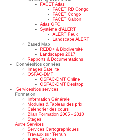
FACET Atlas
FACET RD Congo
FACET Congo
FACET Gabon
Atlas GFC
Système d'ALERT
ALERT Feux
Landscape ALERT
Based Map
REDD+ & Biodiversité
Landscapes 2017
Rapports & Documentations
Données
Nos données
Images Satellite
OSFAC-DMT
OSFAC-DMT Online
OSFAC-DMT Desktop
Services
Nos services
Formation
Information Générale
Modules & Tableau des prix
Calendrier des cours
Bilan Formation 2005 - 2010
Stages
Autre Services
Services Cartographiques
Travaux sur Terrain
Autre Services