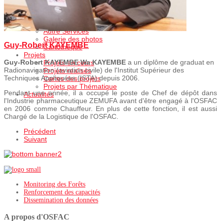
OSFAC-DMT Desktop
Services
Formation
Autre Services
Galerie des photos
Guy-Robert KAYEMBE
Cartothèque
Projets
Guy-Robert KAYEMBE Wa KAYEMBE
a un diplôme de graduat en
Projets en cours
Radionavigation (aviation civile) de l'Institut Supérieur des
Projets realisés
Techniques Appliquées (ISTA) depuis 2006.
Cartes des projets
Projets par Thématique
Pendant une année, il a occupé le poste de Chef de dépôt dans
Actualités
l'Industrie pharmaceutique ZEMUFA avant d'être engagé à l'OSFAC
en 2006 comme Chauffeur. En plus de cette fonction, il est aussi
Chargé de la Logistique de l'OSFAC.
Précédent
Suivant
Monitoring des Forêts
Renforcement des capacités
Dissemination des données
A propos d'OSFAC