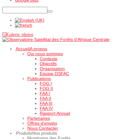
Galerie photos
Accueil
A propos
Qui nous sommes
Contexte
Objectifs
Organisation
Equipe OSFAC
Publications
FOG I
FOG II
FAA I
FAA II
FAA III
FAA IV
Rapport Annuel
Partenaires
Offres d'emploi
Nous Contacter
Produits
Nos produits
Monitoring des Forêts