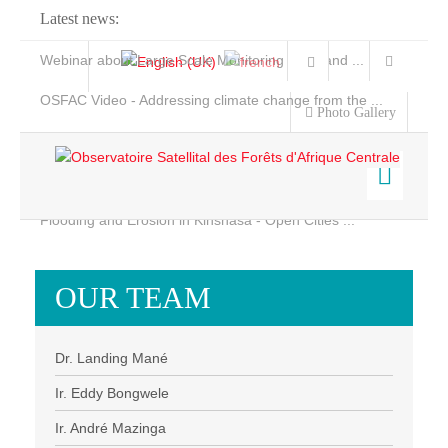
Latest news:
Webinar about Large Scale Monitoring and Land ...
OSFAC Video - Addressing climate change from the ...
Photo Gallery
OSFAC Report 2019-2020
OSFAC Flyer 2020
Flooding and Erosion in Kinshasa - Open Cities ...
Home
Data & Products
OUR TEAM
Services
Projects
Dr. Landing Mané
News & Stories
Ir. Eddy Bongwele
Ir. André Mazinga