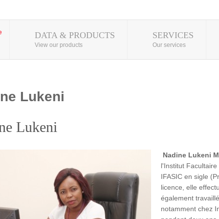
DATA & PRODUCTS
SERVICES
View our products
Our services
ne Lukeni
ne Lukeni
Nadine Lukeni 
l'Institut Facultai
IFASIC en sigle (P
licence, elle effec
également travaillé
notamment chez In