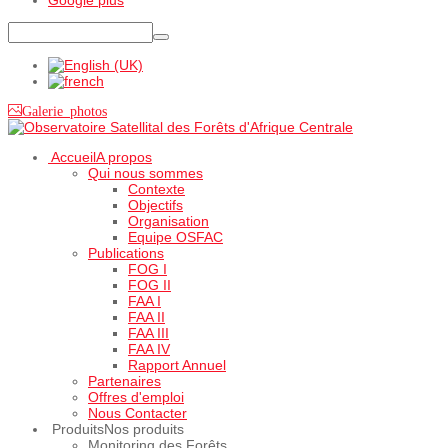
Galerie photos
Accueil
A propos
Qui nous sommes
Contexte
Objectifs
Organisation
Equipe OSFAC
Publications
FOG I
FOG II
FAA I
FAA II
FAA III
FAA IV
Rapport Annuel
Partenaires
Offres d'emploi
Nous Contacter
Produits
Nos produits
Monitoring des Forêts