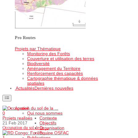
Pro Routes
Projets par Thématique
Monitoring des Forêts
Couverture et utilisation des terres
Biodiversité
Aménagement du Territoire
Renforcement des capacités
Cartographie thématique & données
spatiales
Actualités
Dernières nouvelles
Accueil
0
Qui nous sommes
Projets realisés
Contexte
21 Feb 2017
Objectifs
Occupation du sol de la ...
Organisation
Equipe OSFAC
1
Publications