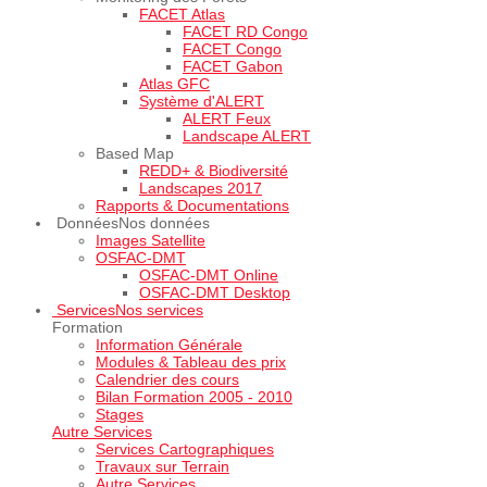
FACET Atlas
FACET RD Congo
FACET Congo
FACET Gabon
Atlas GFC
Système d'ALERT
ALERT Feux
Landscape ALERT
Based Map
REDD+ & Biodiversité
Landscapes 2017
Rapports & Documentations
Données
Nos données
Images Satellite
OSFAC-DMT
OSFAC-DMT Online
OSFAC-DMT Desktop
Services
Nos services
Formation
Information Générale
Modules & Tableau des prix
Calendrier des cours
Bilan Formation 2005 - 2010
Stages
Autre Services
Services Cartographiques
Travaux sur Terrain
Autre Services