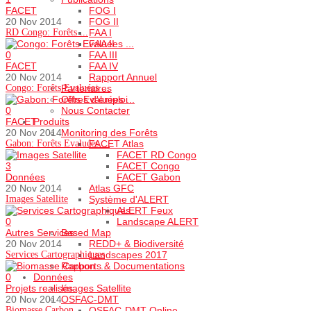
FACET
FOG I
20 Nov 2014
FOG II
RD Congo: Forêts ...
FAA I
FAA II
0
FAA III
FACET
FAA IV
20 Nov 2014
Rapport Annuel
Congo: Forêts Evaluées ...
Partenaires
Offres d'emploi
0
Nous Contacter
FACET
Produits
20 Nov 2014
Monitoring des Forêts
Gabon: Forêts Evaluées ...
FACET Atlas
FACET RD Congo
3
FACET Congo
Données
FACET Gabon
20 Nov 2014
Atlas GFC
Images Satellite
Système d'ALERT
ALERT Feux
0
Landscape ALERT
Autres Services
Based Map
20 Nov 2014
REDD+ & Biodiversité
Services Cartographiques
Landscapes 2017
Rapports & Documentations
0
Données
Projets realisés
Images Satellite
20 Nov 2014
OSFAC-DMT
Biomasse Carbon ...
OSFAC-DMT Online