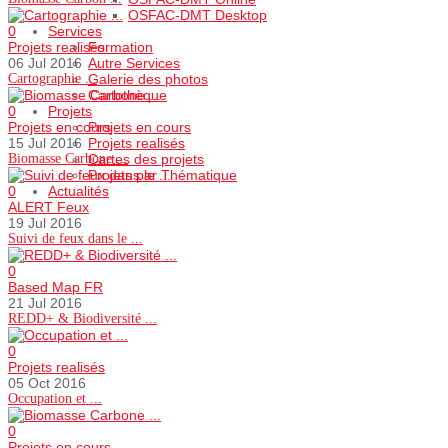
OSFAC-DMT Desktop
0
Services
Projets realisés
Formation
06 Jul 2016
Autre Services
Cartographie ...
Galerie des photos
Cartothèque
0
Projets
Projets en cours
Projets en cours
15 Jul 2016
Projets realisés
Biomasse Carbone ...
Cartes des projets
Projets par Thématique
0
Actualités
ALERT Feux
19 Jul 2016
Suivi de feux dans le ...
0
Based Map FR
21 Jul 2016
REDD+ & Biodiversité ...
0
Projets realisés
05 Oct 2016
Occupation et ...
0
Projets en cours